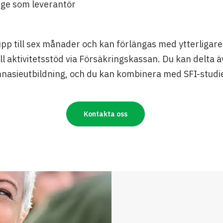
ige som leverantör
pp till sex månader och kan förlängas med ytterligare
till aktivitetsstöd via Försäkringskassan. Du kan delta
mnasieutbildning, och du kan kombinera med SFI-studie
Kontakta oss