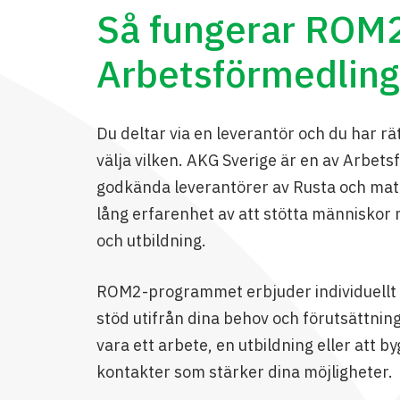
Så fungerar ROM2
Arbetsförmedlin
Du deltar via en leverantör och du har rät
välja vilken. AKG Sverige är en av Arbet
godkända leverantörer av Rusta och matc
lång erfarenhet av att stötta människor
och utbildning.
ROM2-programmet erbjuder individuellt
stöd utifrån dina behov och förutsättnin
vara ett arbete, en utbildning eller att b
kontakter som stärker dina möjligheter.