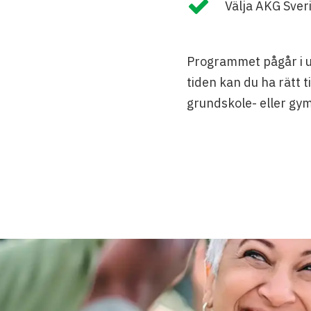
Välja AKG Sver
Programmet pågår i u
tiden kan du ha rätt 
grundskole- eller gy