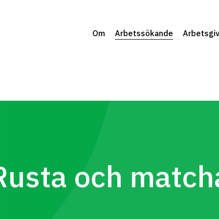
Om
Arbetssökande
Arbetsgi
Rusta och match