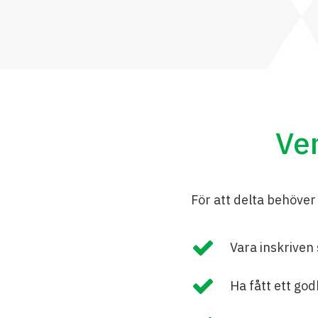
Ve
För att delta behöver
Vara inskrive
Ha fått ett go