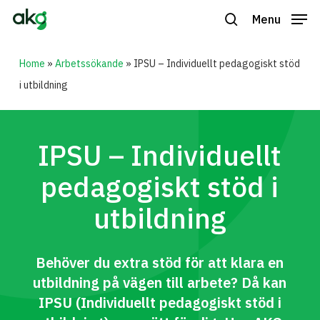
Skip
Menu
to
search
Close
main
Home
»
Arbetssökande
»
IPSU – Individuellt pedagogiskt stöd
Menu
content
i utbildning
IPSU – Individuellt
pedagogiskt stöd i
utbildning
Behöver du extra stöd för att klara en
utbildning på vägen till arbete? Då kan
IPSU (Individuellt pedagogiskt stöd i