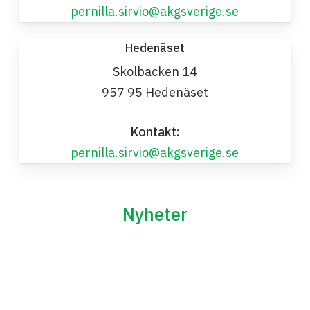
pernilla.sirvio@akgsverige.se
Hedenäset
Skolbacken 14
957 95 Hedenäset
Kontakt:
pernilla.sirvio@akgsverige.se
Nyheter
Vår
podcast