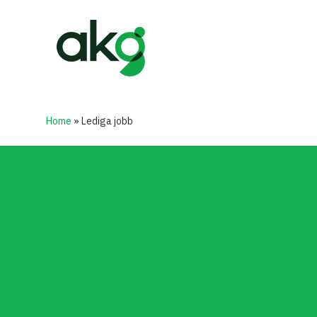
Skip
to
main
content
Home
»
Lediga jobb