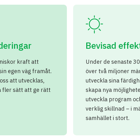
deringar
Bevisad effek
niskor kraft att
Under de senaste 30
 sin egen väg framåt.
över två miljoner män
ss att utvecklas,
utveckla sina färdigh
 fler sätt att ge rätt
skapa nya möjlighet
utveckla program oc
verklig skillnad – i 
samhället i stort.