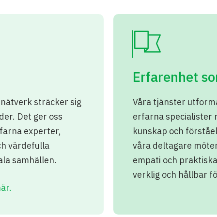
Erfarenhet so
nätverk sträcker sig
Våra tjänster utfor
nder. Det ger oss
erfarna specialister
rfarna experter,
kunskap och förståe
h värdefulla
våra deltagare möter
kala samhällen.
empati och praktiska
verklig och hållbar f
här.