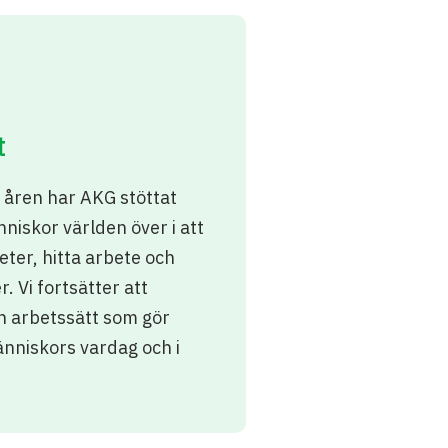
t
 åren har AKG stöttat
niskor världen över i att
eter, hitta arbete och
er.
Vi fortsätter att
h arbetssätt som gör
människors vardag och i