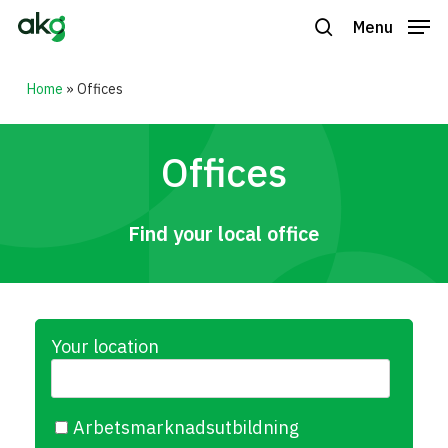
Skip
Menu
to
search
Close
main
Home
»
Offices
Menu
content
Offices
Find your local office
Your location
Arbetsmarknadsutbildning