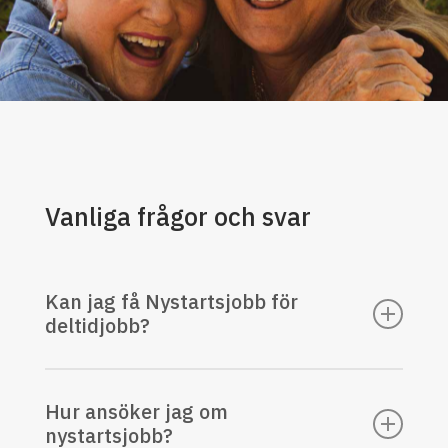
Vanliga frågor och svar
Kan jag få Nystartsjobb för
deltidjobb?
Ja, bidraget betalas ut vid såväl
Hur ansöker jag om
heltidsjobb som deltidsjobb. Vid
nystartsjobb?
deltidsjobb så minskas ersättningen