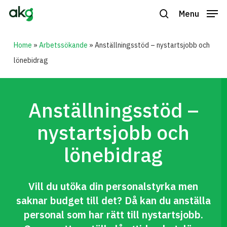
Skip
Menu
to
search
Close
main
Home
»
Arbetssökande
»
Anställningsstöd – nystartsjobb och
Menu
content
lönebidrag
Anställningsstöd –
nystartsjobb och
lönebidrag
Vill du utöka din personalstyrka men
saknar budget till det? Då kan du anställa
personal som har rätt till nystartsjobb.