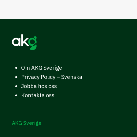
vanlig lön och anställning. Om den
anställde är i behov av sjukpenning, ska få
föräldrapenning eller gå på semester så
gäller därför de vanliga reglerna.
Om AKG Sverige
Privacy Policy – Svenska
Jobba hos oss
Kontakta oss
AKG Sverige